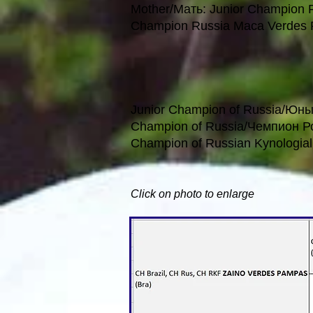
Mother/Мать: Junior Champion R
Champion Russia Maca Verdes
Junior Champion of Russia/Юн
Champion of Russia/Чемпион Р
Champion of Russian Kynologia
Click on photo to enlarge