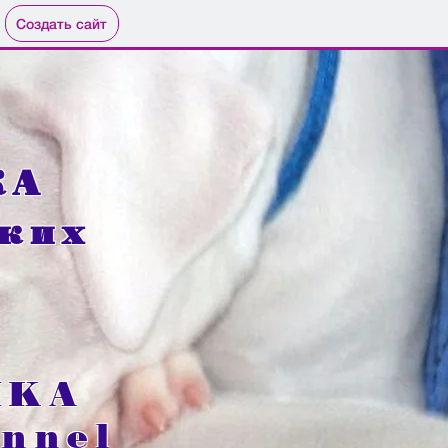
Создать сайт
КА
ских
IKA
ennel