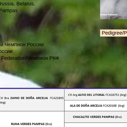
ussia, Belarus,
 Pampas
Pedigree/
ый Чемпион России
оссии
l Federation/Чемпион РКФ