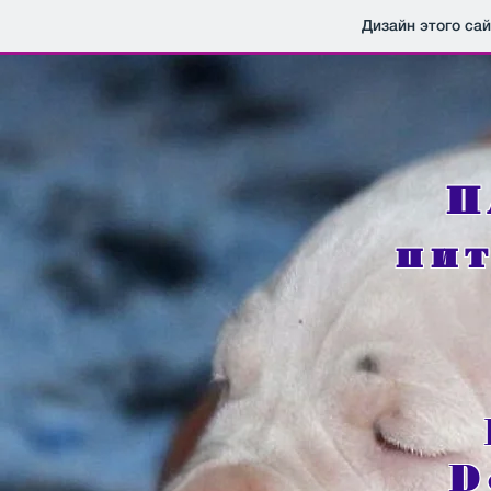
Дизайн этого са
П
пи
D