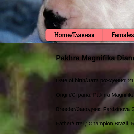
Home/Главная
Females
Pakhra Magnifika Dian
Date of birth/Дата рождения: 2
Origin/Страна: Pakhra Magnifika
Breeder/Заводчик: Fardzinova 
Father/Отец: Champion Brazil,