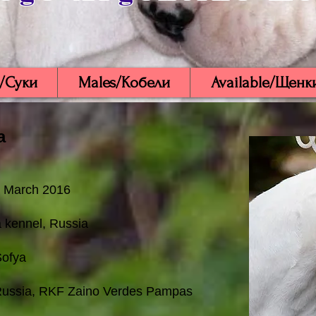
/Суки
Males/Кобели
Available/Щенк
a
1 March 2016
 kennel, Russia
Sofya
 Russia, RKF Zaino Verdes Pampas