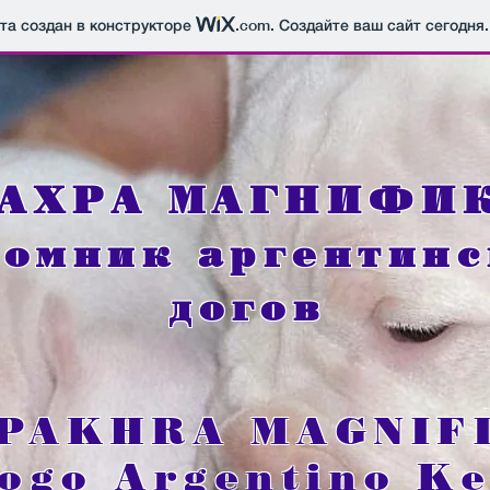
йта создан в конструкторе
.com
. Создайте ваш сайт сегодня.
АХРА МАГНИФИ
томник аргентин
догов
PAKHRA MAGNIF
ogo Argentino K